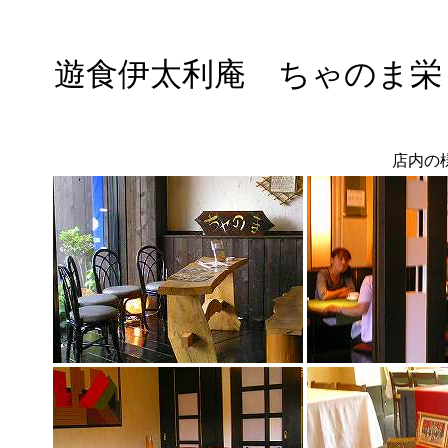
遊食伊太利庵 ちゃのま
店内の