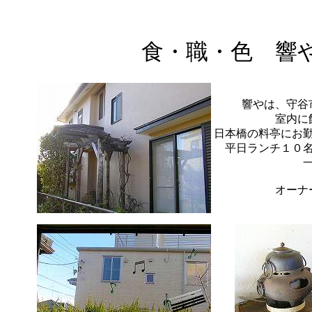
食・職・色 響
響やは、守谷
室内に
日本橋の料亭にお
平日ランチ１０
オーナ