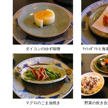
ダイコンのゆず味噌
ﾏｯｼｭﾎﾟﾃﾄ
マグロのごま油焼き
野菜の炊き合