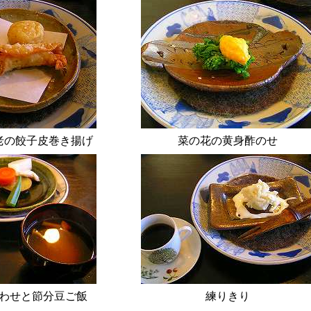
と海老の餃子皮巻き揚げ
菜の花の黄身酢のせ
わせと節分豆ご飯
練りきり