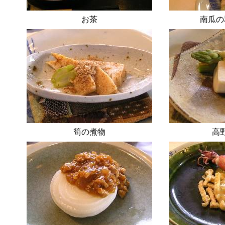
お茶
南瓜の
筍の煮物
高