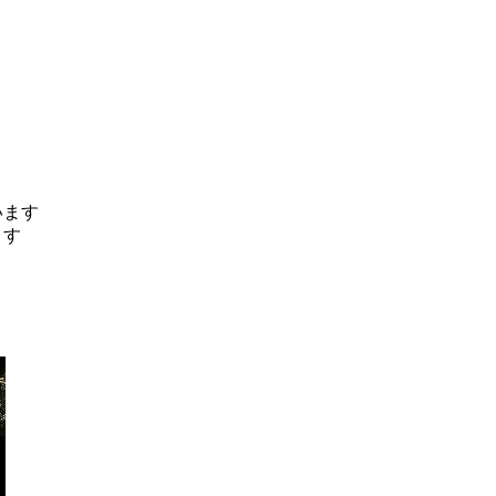
います
ます