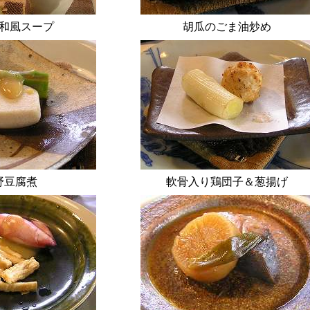
和風スープ
胡瓜のごま油炒め
野豆腐煮
軟骨入り鶏団子＆葱揚げ