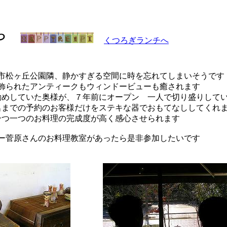
や
くつろぎランチへ
市松ヶ丘公園隣、静かすぎる空間に時を忘れてしまいそうです
飾られたアンティークもウィンドービューも癒されます
勤めしていた奥様が、７年前にオープン 一人で切り盛りして
名までの予約のお客様だけをステキな器でおもてなししてくれ
一つ一つのお料理の完成度が高く感心させられます
ー菅原さんのお料理教室があったら是非参加したいです