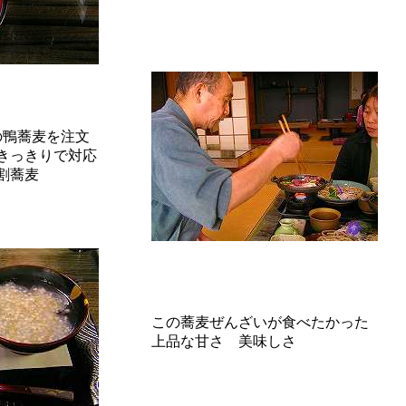
の鴨蕎麦を注文
きっきりで対応
0割蕎麦
この蕎麦ぜんざいが食べたかった
上品な甘さ 美味しさ