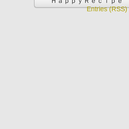
ＨａｐｐｙＲｅｃｉｐｅ is pr
Entries (RSS)