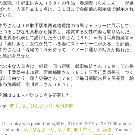
の無職、中野正則さん（６９）の作品「春爛漫（らんまん）」が選
ばれた。入賞作品１１点は、３１日まで会館前の掲示板で展示され
ている。
中野さんはＪＲ取手駅東西連絡通路の市民ギャラリーに展示してい
たつるしびなを真横から撮影し、鑑賞する女性の姿も取り込んだ。
審査員を代表して講評した石引卓さん（３５）＝石引写真館経営＝
は「奥行きと、女性が見ている姿にストーリー性がある」と評価。
中野さんは「現場で１５分待って、イメージ通りの写真が撮れた」
と笑顔を見せた。
他の主な入賞者は、銀賞＝同市戸頭、武田敏雄さん（６９）▽市長
賞＝千葉県柏市加賀、宮崎郁朗さん（８１）▽実行委員長賞＝つく
ば市自由ケ丘、藤吉弥栄さん（７９）▽毎日新聞水戸支局長賞＝柏
市布施新町、小川達二さん（８４）。
今回は２１人が計５０点を応募した。
Tags:
取手
,
取手ひなまつり
,
毎日新聞
This entry was posted on 火曜日, 3月 5th, 2019 at 23:11:35 and is
filed under
取手ひなまつり
,
取手市
,
取手市商工会
,
記事
. You can