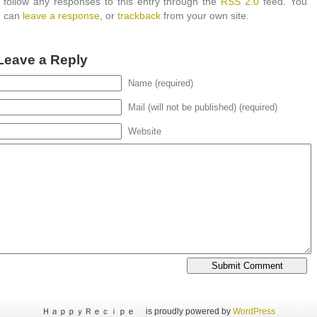
follow any responses to this entry through the
RSS 2.0
feed. You
can
leave a response
, or
trackback
from your own site.
Leave a Reply
Name (required)
Mail (will not be published) (required)
Website
ＨａｐｐｙＲｅｃｉｐｅ is proudly powered by
WordPress