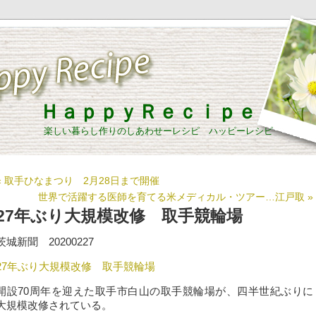
ＨａｐｐｙＲｅｃｉｐｅ
楽しい暮らし作りのしあわせーレシピ ハッピーレシピ
« 取手ひなまつり 2月28日まで開催
世界で活躍する医師を育てる米メディカル・ツアー…江戸取 »
27年ぶり大規模改修 取手競輪場
茨城新聞 20200227
27年ぶり大規模改修 取手競輪場
開設70周年を迎えた取手市白山の取手競輪場が、四半世紀ぶりに
大規模改修されている。