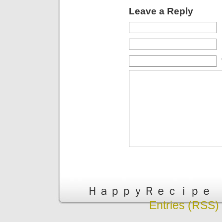
Leave a Reply
ＨａｐｐｙＲｅｃｉｐｅ is pr
Entries (RSS)