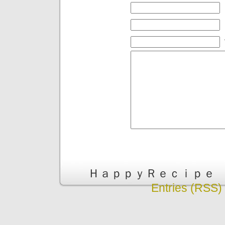
ＨａｐｐｙＲｅｃｉｐｅ is pr
Entries (RSS)