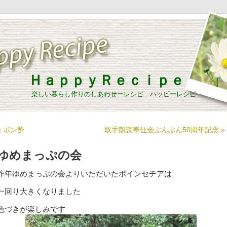
ＨａｐｐｙＲｅｃｉｐｅ
楽しい暮らし作りのしあわせーレシピ ハッピーレシピ
« ポン酢
取手朗読奉仕会ぶんぶん50周年記念 »
ゆめまっぷの会
昨年ゆめまっぷの会よりいただいたポインセチアは
一回り大きくなりました
色づきが楽しみです