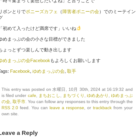
「時々集まって妄想したいよね」と言うことで
リボンとりで
ポニーズカフェ
（
障害者ポニーの会
）でのミーテイン
グ
「初めて入ったけど満席です」いいね
ゆめまっぷの会の小さな目標ができました
ちょっとずつ楽しんで動き出します
ゆめまっぷの会Facebook
もよろしくお願いします
Tags:
Facebook
,
ゆめまっぷの会
,
取手
This entry was posted on 水曜日, 10月 30th, 2024 at 16:19:32 and
is filed under
cafe
,
まちおこし
,
まちづくり
,
ゆめあかり
,
ゆめまっぷ
の会
,
取手市
. You can follow any responses to this entry through the
RSS 2.0
feed. You can
leave a response
, or
trackback
from your
own site.
Leave a Reply