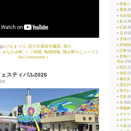
産後ド
看護
(6
社会福
私
(1,5
紅葉
(6
花
(513
茨城
(7
茨城国
gs:
ひなまつり
,
旧大庄屋役宅書院
,
母の
記事
(3
,
みなかみ町
,
ミニ情報
,
地域情報
,
我が家のニュース
|
野菜の
No Comments »
究会
(74)
防災
(1
雑貨
(1
ェスティバル2026
雛街道
026
震災201
青空わ
音楽
(6
魚
(82)
齊藤舞
＃オマ
＃ガー
＃庭
(1