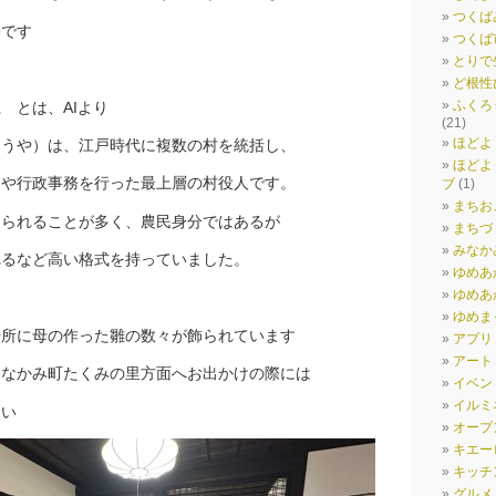
つくば
動です
つくば
とりで
ど根性
ふくろ
院
とは、AIより
(21)
ほどよ
ょうや）は、江戸時代に複数の村を統括し、
ほどよ
めや行政事務を行った最上層の村役人です。
ブ
(1)
まちお
じられることが多く、農民身分ではあるが
まちづ
みなか
れるなど高い格式を持っていました。
ゆめあ
ゆめあか
ゆめま
場所に母の作った雛の数々が飾られています
アプリ
アート
みなかみ町たくみの里方面へお出かけの際には
イベン
イルミ
さい
オープ
キエー
キッチ
グルメ