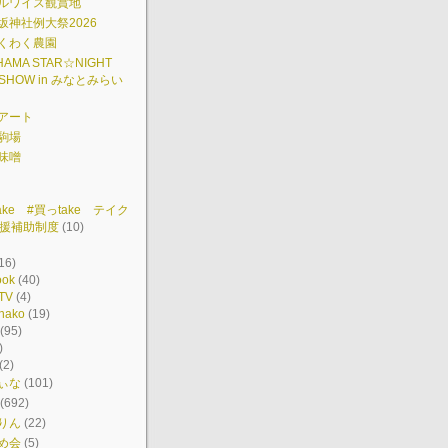
ルワイス観賞地
坂神社例大祭2026
くわく農園
HAMA STAR☆NIGHT
 SHOW in みなとみらい
アート
駒場
味噌
ake #買っtake テイク
援補助制度
(10)
16)
ook
(40)
TV
(4)
hako
(19)
(95)
)
(2)
ぃな
(101)
(692)
りん
(22)
め会
(5)