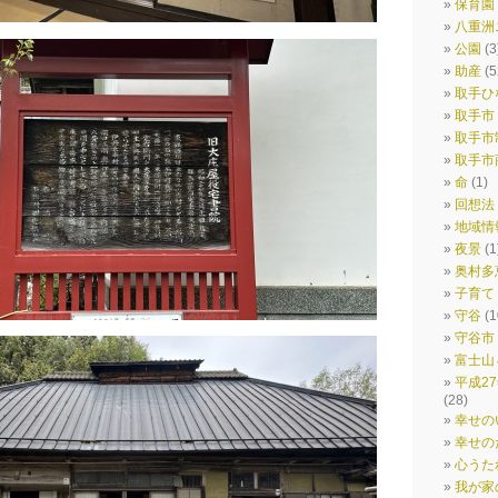
保育園
八重洲
公園
(3
助産
(5
取手ひ
取手市
取手市
取手市
命
(1)
回想法
地域情
夜景
(1
奥村多
子育て
守谷
(1
守谷市
富士山
平成2
(28)
幸せの
幸せの
心うた
我が家