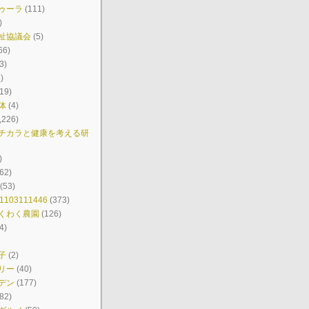
ゥーラ
(111)
)
祉協議会
(5)
66)
3)
)
19)
体
(4)
,226)
チカラと健康を考える研
)
62)
(53)
103111446
(373)
くわく農園
(126)
4)
子
(2)
リー
(40)
デン
(177)
82)