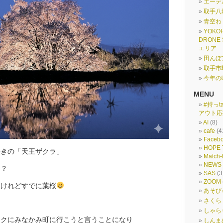
エーデ
取手八
青空わ
YOKO
DRONE
エリア
田んぼ
取手市
今年の
MENU
#持っt
アウト応
AI
(8)
cafe
(4
Faceb
HOPE 
咲きの「天王ザクラ」
Match-
NEWS
な？
SAS
(3
ZOOM
たけれどすでに葉桜
あそび
さくら
しゃら
ークにみなかみ町に行こうと言うことになり
しんま