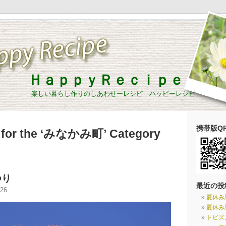
ＨａｐｐｙＲｅｃｉｐｅ
楽しい暮らし作りのしあわせーレシピ ハッピーレシピ
携帯版QR
 for the ‘みなかみ町’ Category
つり
最近の投
26
夏休み
夏休み
トビズ