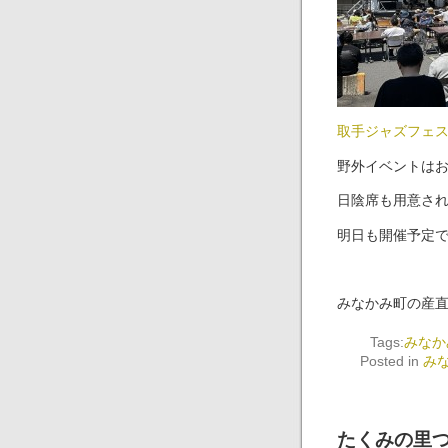
取手ジャズフェス
野外イベントは
日陰席も用意さ
明日も開催予定
みなかみ町の産
Tags:
みなか
Posted in
み
たくみの里