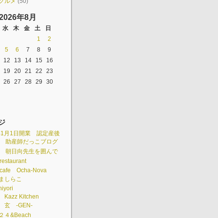
グルメ
(50)
2026年8月
水
木
金
土
日
1
2
5
6
7
8
9
12
13
14
15
16
19
20
21
22
23
26
27
28
29
30
ジ
3年1月1日開業 認定産後
 助産師だっこブログ
組 朝日向先生を囲んで
restaurant
cafe Ocha-Nova
é ましらこ
hiyori
 Kazz Kitchen
e 玄 -GEN-
e２４&Beach