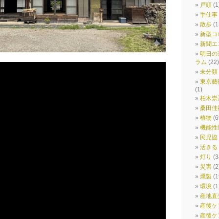
戸頭
(1
手仕事
散歩
(1
新型コ
新聞エ
明日の
ラム
(22)
未分類
東京藝
(1)
柏木崇
桑田佳
植物
(6
機能性
民児協
活きる
灯り
(3
災害
(2
燻製
(1
環境
(1
産地直
産後ケ
産後ケ