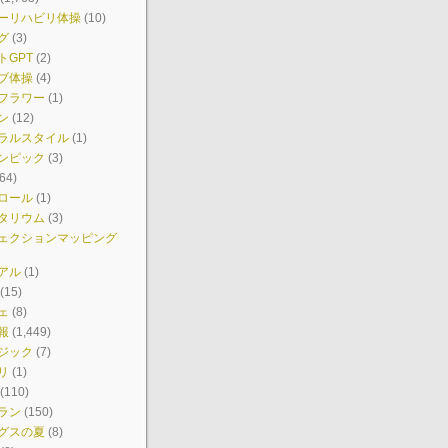
ーリハビリ体操
(10)
グ
(3)
トGPT
(2)
ブ体操
(4)
フラワー
(1)
ン
(12)
ラルスタイル
(1)
ンピック
(3)
64)
ロール
(1)
タリウム
(3)
ェクションマッピング
アル
(1)
(15)
ェ
(8)
報
(1,449)
ジック
(7)
リ
(1)
(110)
ラン
(150)
グスの夏
(8)