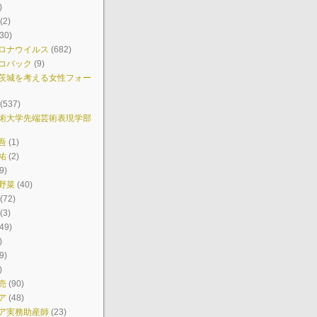
)
(2)
30)
ロナウイルス
(682)
コバック
(9)
茨城を考える女性フォー
(537)
術大学先端芸術表現学部
吾
(1)
祐
(2)
9)
野菜
(40)
(72)
(3)
49)
)
9)
)
売
(90)
ア
(48)
ア実務助産師
(23)