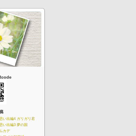
code
稿
思い出編4 ガリガリ君
思い出編3 夢の国
ムカデ