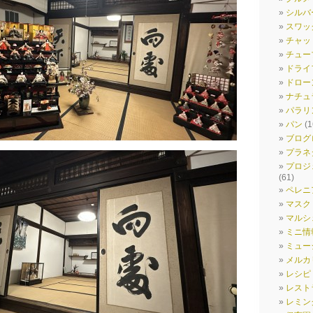
シルバ
スワッ
チャッ
チュー
ドライ
ドロー
ナチュ
パラリ
パン
(1
ブログ
プラネ
プロジ
(61)
ペレニ
マスク
マルシ
ミニ情
ミュー
メルカ
レシピ
レスト
レミン