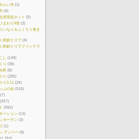
みらい市
(1)
市
(4)
生涯現役ネット
(5)
ひまわり9世
(3)
ういなり＆ふくろう巻き
く絶妙とりで
(4)
く絶妙とりでファンクラ
こし
(149)
くり
(39)
み町
(8)
かり
(295)
り3.11
(26)
っぷの会
(510)
(7)
(357)
ト
(582)
ネーション
(13)
ンガーデン
(3)
ロ
(1)
ン アンベベ
(9)
(1,763)