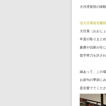
大渋滞覚悟の移
旧大庄屋役宅書
大庄屋（おおじ
年貢の取りまと
豪農や旧家が任
苗字帯刀を許さ
縁あって、この
お節句の季節に
是非愛でてくだ