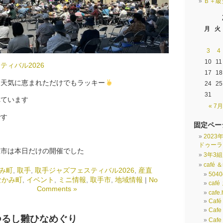
Ｂ＋級
月
火
3
4
10
11
ティバル2026
17
18
お天気に恵まれただけでもラッキー
24
25
31
れています
« 7月
です
固定ペー
202
ドゥーラ
直市は本日だけの開催でした
3年3
café ＆
み町
,
取手
,
取手ジャズフェスティバル2026
,
産直
5040
なかみ町
,
イベント
,
ミニ情報
,
取手市
,
地域情報
|
No
caf
Comments »
cafe.
Café
Caf
つるし雛ひなめぐり
Caf