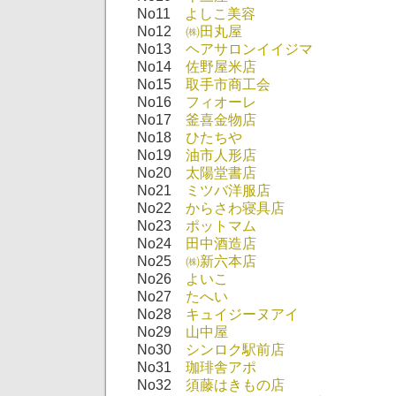
No11
よしこ美容
No12
㈱田丸屋
No13
ヘアサロンイイジマ
No14
佐野屋米店
No15
取手市商工会
No16
フィオーレ
No17
釜喜金物店
No18
ひたちや
No19
油市人形店
No20
太陽堂書店
No21
ミツバ洋服店
No22
からさわ寝具店
No23
ポットマム
No24
田中酒造店
No25
㈱新六本店
No26
よいこ
No27
たへい
No28
キュイジーヌアイ
No29
山中屋
No30
シンロク駅前店
No31
珈琲舎アポ
No32
須藤はきもの店