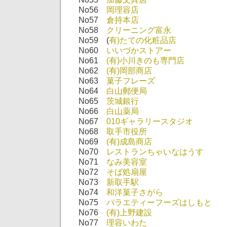
No56
岡理容店
No57
倉持本店
No58
クリーニング富永
No59 (
有)たての化粧品店
No60
いいづかストアー
No61
(有)小川きのも専門店
No62
(有)岡部商店
No63
菓子フレーズ
No64
白山郵便局
No65
茨城銀行
No66
白山薬局
No67
010ギャラリースタジオ
No68
取手市役所
No69
(有)成島商店
No70
レストランちゃいなはうす
No71
なみ美容室
No72
そば処扇屋
No73
新取手駅
No74
和洋菓子さがら
No75
バラエティーフーズはしもと
No76
(有)上野建設
No77
理容いわた