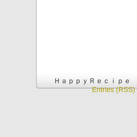
ＨａｐｐｙＲｅｃｉｐｅ is pr
Entries (RSS)