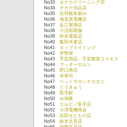
No33
タナカクリーニング店
No34
ナカヤ洋品店
No35
矢羽根本家㈱
No36
海老原電機店
No37
近江屋酒店
No38
小沼新聞舗
No39
村井電器店
No40
飯田米菓店
No41
タップスイミング
No42
伊勢屋
No43
手芸用品・手芸教室コスモス
No44
マッターホルン
No45
野口商店
No46
米寿司
No47
ペットサロンナカタニ
No48
とうきゅう
No49
取手駅
No50
㈱鴻巣
No51
エルビノ取手店
No52
小澤電機商会
No53
吉田せともの店
No54
鈴木文具店
No55
加藤文具店