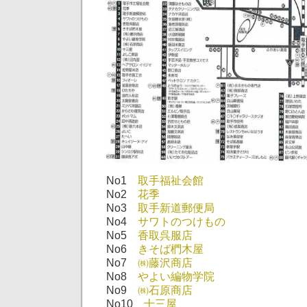
No1
取手福祉会館
No2
花季
No3
取手新道郵便局
No4
サワトのつけもの
No5
香取呉服店
No6
きそば椚木屋
No7
㈱藤沢商店
No8
やよい編物学院
No9
㈱石原商店
No10
十三屋