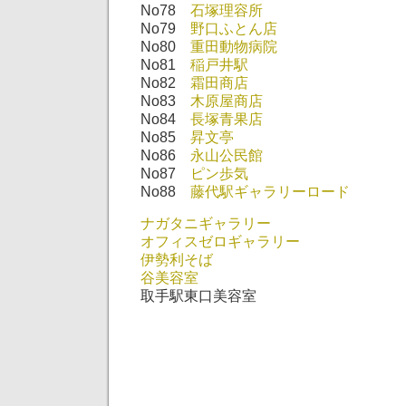
No78
石塚理容所
No79
野口ふとん店
No80
重田動物病院
No81
稲戸井駅
No82
霜田商店
No83
木原屋商店
No84
長塚青果店
No85
昇文亭
No86
永山公民館
No87
ピン歩気
No88
藤代駅ギャラリーロード
ナガタニギャラリー
オフィスゼロギャラリー
伊勢利そば
谷美容室
取手駅東口美容室