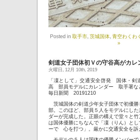
Posted in
取手市
,
茨城国体
,
青空わくわ
»
剣道女子団体初Ｖの守谷高がカレ
火曜日, 12月 10th, 2019
「凜として」交通安全啓発 国体・剣
高 部員モデルにカレンダー 取手署
毎日新聞 20191210
茨城国体の剣道少年女子団体で初優勝
部。このほど、部員５人をモデルにした
ダーが完成した。正眼の構えで堂々と竹
は国体優勝にちなんで「凜（りん）とし
ーで 心を打つ」。厳かに交通安全を訴
モデルの５人は国体の優勝メンバーで