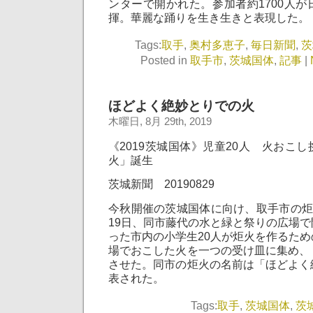
ンターで開かれた。参加者約1700人
揮。華麗な踊りを生き生きと表現した。
Tags:
取手
,
奥村多恵子
,
毎日新聞
,
茨
Posted in
取手市
,
茨城国体
,
記事
|
ほどよく絶妙とりでの火
木曜日, 8月 29th, 2019
《2019茨城国体》児童20人 火おこ
火」誕生
茨城新聞 20190829
今秋開催の茨城国体に向け、取手市の炬
19日、同市藤代の水と緑と祭りの広場
った市内の小学生20人が炬火を作るた
場でおこした火を一つの受け皿に集め、
させた。同市の炬火の名前は「ほどよく
表された。
Tags:
取手
,
茨城国体
,
茨