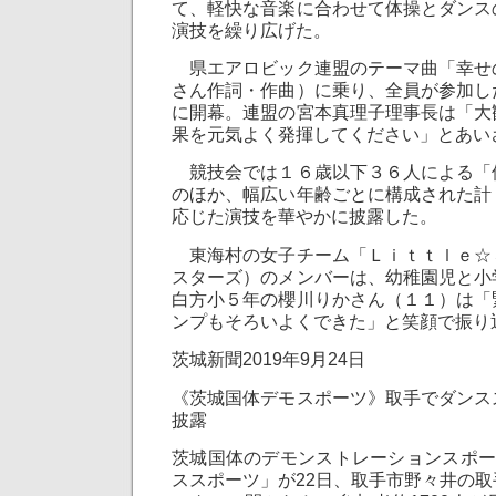
て、軽快な音楽に合わせて体操とダンス
演技を繰り広げた。
県エアロビック連盟のテーマ曲「幸せ
さん作詞・作曲）に乗り、全員が参加し
に開幕。連盟の宮本真理子理事長は「大
果を元気よく発揮してください」とあい
競技会では１６歳以下３６人による「
のほか、幅広い年齢ごとに構成された計
応じた演技を華やかに披露した。
東海村の女子チーム「Ｌｉｔｔｌｅ☆
スターズ）のメンバーは、幼稚園児と小
白方小５年の櫻川りかさん（１１）は「
ンプもそろいよくできた」と笑顔で振り
茨城新聞2019年9月24日
《茨城国体デモスポーツ》取手でダンス
披露
茨城国体のデモンストレーションスポー
ススポーツ」が22日、取手市野々井の