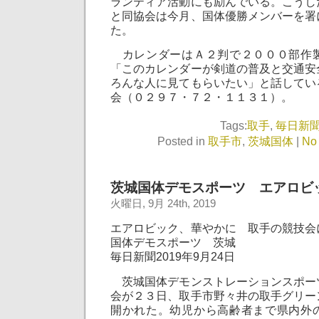
ランティア活動にも励んでいる。こうし
と同協会は今月、国体優勝メンバーを署
た。
カレンダーはＡ２判で２０００部作
「このカレンダーが剣道の普及と交通安
ろんな人に見てもらいたい」と話してい
会（０２９７・７２・１１３１）。
Tags:
取手
,
毎日新
Posted in
取手市
,
茨城国体
|
No
茨城国体デモスポーツ エアロビ
火曜日, 9月 24th, 2019
エアロビック、華やかに 取手の競技会
国体デモスポーツ 茨城
毎日新聞2019年9月24日
茨城国体デモンストレーションスポー
会が２３日、取手市野々井の取手グリー
開かれた。幼児から高齢者まで県内外