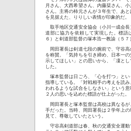
月さん、大西希望さん、内藤栞さん、小
さん。主将の柿元さんが３年生で、あと
を見据えた、りりしい表情が印象的だ。
取手地区交通安全協会（小川一成会長
道部に協力を依頼して実現した。標語
６）と剣道部監督の塚本浩一教諭（５７
岡田署長は剣道七段の腕前で、守谷高
を称賛。「気持ちを引き締め、日本一の
示してほしい」との思いから、「凜とし
した。
塚本監督は日ごろ、「心を打つ」とい
指導している。「対戦相手の考えを読み
われるような試合をしなさい」という意
２人の思いを込めた標語が仕上がった。
岡田署長と塚本監督は高校は異なるが
手だった。当時、岡田署長は２学年上の
見て、尊敬していたという。
守谷高剣道部は春、秋の交通安全運動