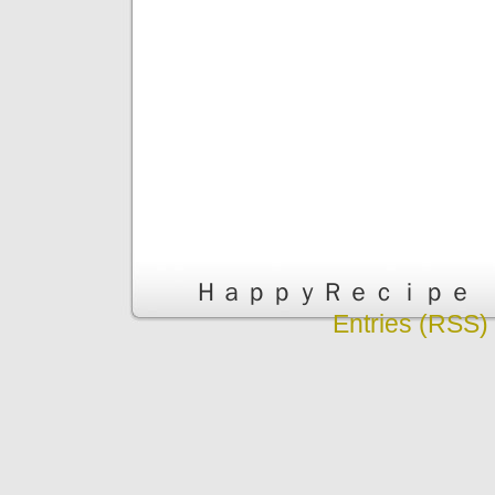
ＨａｐｐｙＲｅｃｉｐｅ is pr
Entries (RSS)