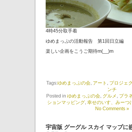
4時45分取手着
ゆめまっぷの活動報告 第1回日立編
楽しい企画をこうご期待m(__)m
Tags:
ゆめまっぷの会
,
アート
,
プロジェ
ンチ
Posted in
ゆめまっぷの会
,
グルメ
,
プラ
ションマッピング
,
幸せのいす、みーつ
No Comments »
宇宙版 グーグル スカイ マップに