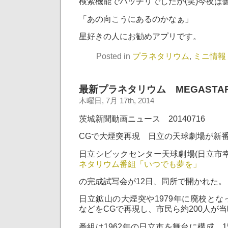
検索機能でバッチリでしたが(笑)今夜は
「あの向こうにあるのかなぁ」
星好きの人にお勧めアプリです。
Posted in
プラネタリウム
,
ミニ情報
最新プラネタリウム MEGASTA
木曜日, 7月 17th, 2014
茨城新聞動画ニュース 20140716
CGで大煙突再現 日立の天球劇場が新
日立シビックセンター天球劇場(日立市幸
ネタリウム番組「いつでも夢を」
の完成試写会が12日、同所で開かれた。
日立鉱山の大煙突や1979年に廃校と
などをCGで再現し、市民ら約200人が
番組は1962年の日立市を舞台に構成。1