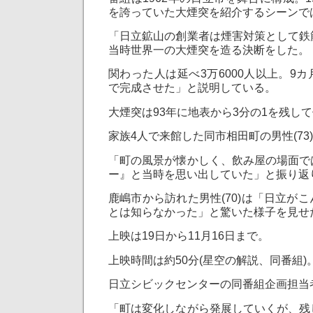
を誇っていた大煙突を紹介するシーンで
「日立鉱山の創業者は煙害対策として鉄
当時世界一の大煙突を造る決断をした。
関わった人は延べ3万6000人以上。9
で完成させた」と説明している。
大煙突は93年に地表から3分の1を残し
家族4人で来館した同市相田町の男性(73
「町の風景が懐かしく、飲み屋の場面で
ー』と当時を思い出していた」と振り返
鹿嶋市から訪れた男性(70)は「日立が
とは知らなかった」と驚いた様子を見せ
上映は19日から11月16日まで。
上映時間は約50分(星空の解説、同番組)
日立シビックセンターの同番組企画担当
「町は変化しながら発展していくが、残