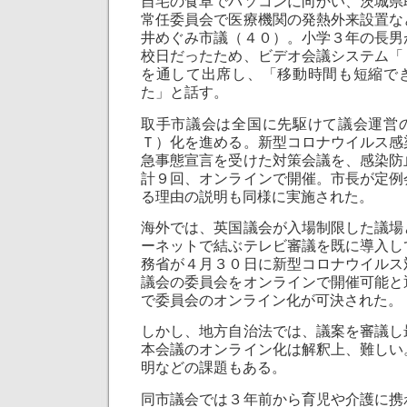
自宅の食卓でパソコンに向かい、茨城県
常任委員会で医療機関の発熱外来設置な
井めぐみ市議（４０）。小学３年の長男
校日だったため、ビデオ会議システム「
を通して出席し、「移動時間も短縮で
た」と話す。
取手市議会は全国に先駆けて議会運営
Ｔ）化を進める。新型コロナウイルス感
急事態宣言を受けた対策会議を、感染防
計９回、オンラインで開催。市長が定例
る理由の説明も同様に実施された。
海外では、英国議会が入場制限した議場
ーネットで結ぶテレビ審議を既に導入し
務省が４月３０日に新型コロナウイルス
議会の委員会をオンラインで開催可能と
で委員会のオンライン化が可決された。
しかし、地方自治法では、議案を審議し
本会議のオンライン化は解釈上、難しい
明などの課題もある。
同市議会では３年前から育児や介護に携