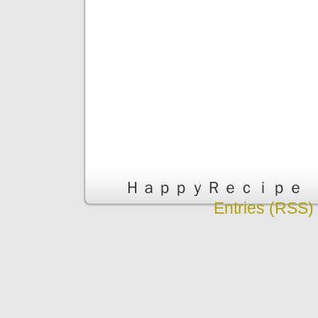
ＨａｐｐｙＲｅｃｉｐｅ is pr
Entries (RSS)