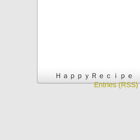
ＨａｐｐｙＲｅｃｉｐｅ is pr
Entries (RSS)