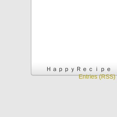
ＨａｐｐｙＲｅｃｉｐｅ is pr
Entries (RSS)