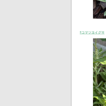
‼︎コマツヨイグサ