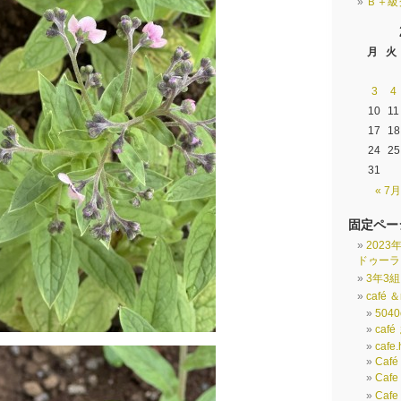
Ｂ＋級
月
火
3
4
10
11
17
18
24
25
31
« 7月
固定ペー
202
ドゥーラ
3年3
café ＆
5040
caf
cafe.
Café
Caf
Caf