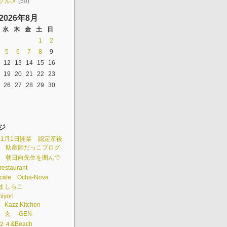
グルメ
(50)
2026年8月
水
木
金
土
日
1
2
5
6
7
8
9
12
13
14
15
16
19
20
21
22
23
26
27
28
29
30
ジ
3年1月1日開業 認定産後
 助産師だっこブログ
組 朝日向先生を囲んで
restaurant
cafe Ocha-Nova
é ましらこ
hiyori
 Kazz Kitchen
e 玄 -GEN-
e２４&Beach