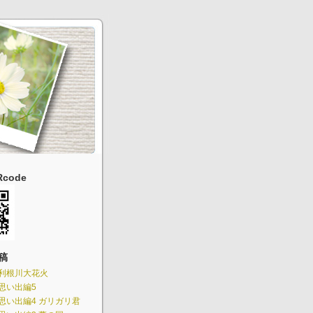
code
稿
利根川大花火
思い出編5
思い出編4 ガリガリ君