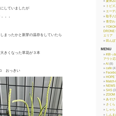
夏休み
トビズ
みにしていましたが
エーデ
取手八
ず・・・
青空わ
YOKO
DRONE
てしまったかと新芽の温存をしていたら
エリア
田んぼ
MENU
ど大きくなった草花が３本
#持っt
アウト応
AI
(8)
cafe
(4
バコ おっきい
Faceb
HOPE 
Match-
NEWS
SAS
(3
ZOOM
あそび
さくら
しゃら
しんま