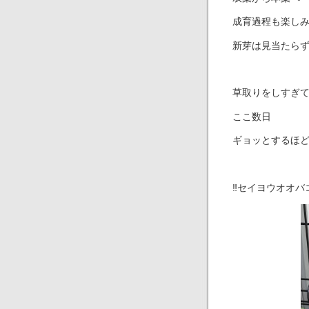
成育過程も楽し
新芽は見当たら
草取りをしすぎ
ここ数日
ギョッとするほ
‼︎セイヨウオオ