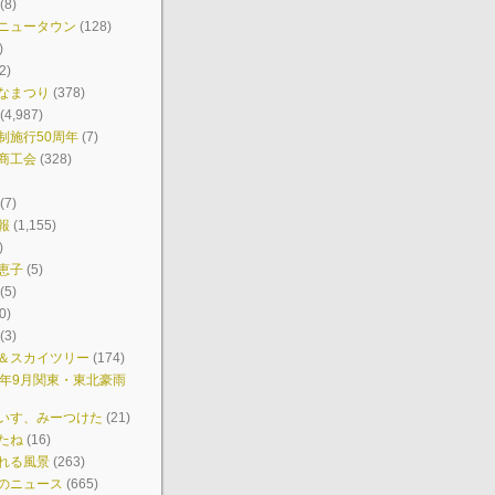
(8)
ニュータウン
(128)
)
2)
なまつり
(378)
(4,987)
制施行50周年
(7)
商工会
(328)
(7)
報
(1,155)
)
恵子
(5)
(5)
0)
(3)
＆スカイツリー
(174)
7年9月関東・東北豪雨
いす、みーつけた
(21)
たね
(16)
れる風景
(263)
のニュース
(665)