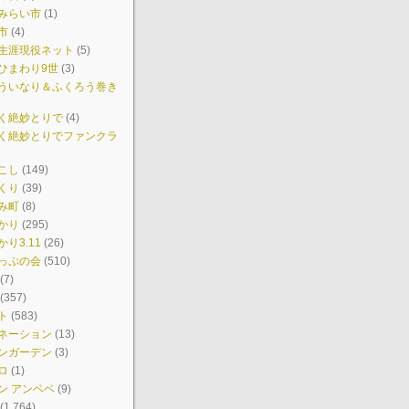
みらい市
(1)
市
(4)
生涯現役ネット
(5)
ひまわり9世
(3)
ういなり＆ふくろう巻き
く絶妙とりで
(4)
く絶妙とりでファンクラ
こし
(149)
くり
(39)
み町
(8)
かり
(295)
り3.11
(26)
っぷの会
(510)
(7)
(357)
ト
(583)
ネーション
(13)
ンガーデン
(3)
ロ
(1)
ン アンベベ
(9)
(1,764)