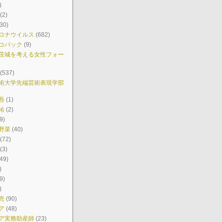
)
(2)
30)
ロナウイルス
(682)
コバック
(9)
茨城を考える女性フォー
(537)
術大学先端芸術表現学部
吾
(1)
祐
(2)
9)
野菜
(40)
(72)
(3)
49)
)
9)
)
売
(90)
ア
(48)
ア実務助産師
(23)