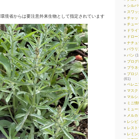
シルバ
スワッ
は環境省からは要注意外来生物として指定されています
チャッ
チュー
ドライ
ドロー
ナチュ
パラリ
パン
(1
ブログ
プラネ
プロジ
(61)
ペレニ
マスク
マルシ
ミニ情
ミュー
メルカ
レシピ
レスト
レミン