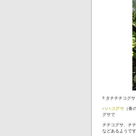
‼︎ タチチチコグ
ハハコグサ
（春
グサで
チチコグサ、チ
などあるようで