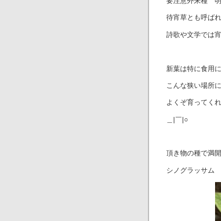
要注意外来種 
待宵草とも呼ば
詩歌や文学では
新葉は特に食用
こんな狭い場所
よくぞ育ってく
＿|￣|○
頂き物の種で満
シノグラッサム