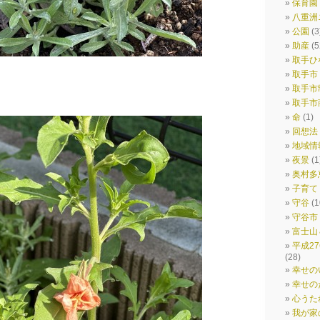
保育園
八重洲
公園
(3
助産
(5
取手ひ
取手市
取手市
取手市
命
(1)
回想法
地域情
夜景
(1
奥村多
子育て
守谷
(1
守谷市
富士山
平成2
(28)
幸せの
幸せの
心うた
我が家