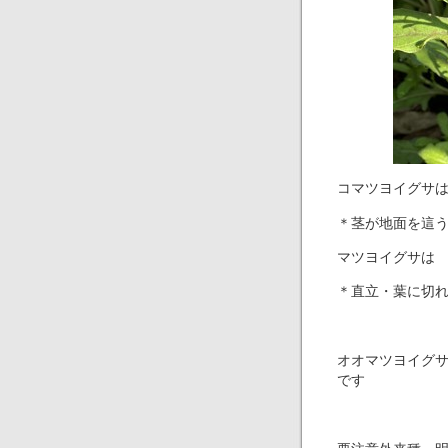
コマツヨイグサ
＊茎が地面を這
マツヨイグサは
＊直立・葉に切
オオマツヨイグ
です