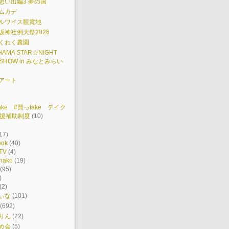
思い出編3 夢の国
ムカデ
ルワイス観賞地
坂神社例大祭2026
くわく農園
HAMA STAR☆NIGHT
 SHOW in みなとみらい
アート
ake #買っtake テイク
援補助制度
(10)
17)
ook
(40)
TV
(4)
hako
(19)
(95)
)
(2)
ぃな
(101)
(692)
りん
(22)
め会
(5)