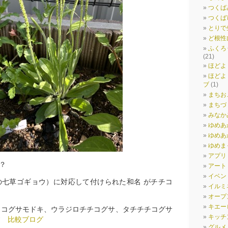
つくば
つくば
とりで
ど根性
ふくろ
(21)
ほどよ
ほどよ
ブ
(1)
まちお
まちづ
みなか
ゆめあ
ゆめあか
ゆめま
アプリ
サ？
アート
イベン
の七草ゴギョウ）に対応して付けられた和名 がチチコ
イルミ
オープ
キエー
チコグサモドキ、ウラジロチチコグサ、タチチチコグサ
キッチ
す
比較ブログ
グルメ