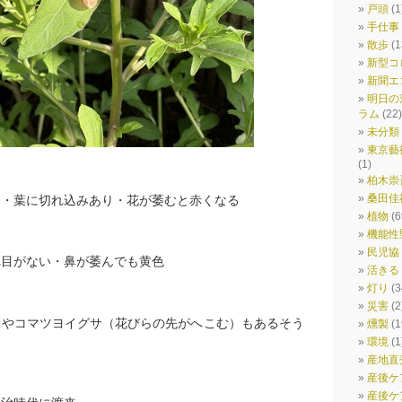
戸頭
(1
手仕事
散歩
(1
新型コ
新聞エ
明日の
ラム
(22)
未分類
東京藝
(1)
は
柏木崇
桑田佳
う・葉に切れ込みあり・花が萎むと赤くなる
植物
(6
機能性
民児協
れ目がない・鼻が萎んでも黄色
活きる
灯り
(3
災害
(2
サやコマツヨイグサ（花びらの先がへこむ）もあるそう
燻製
(1
環境
(1
産地直
産後ケ
産後ケ