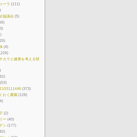
ゥーラ
(111)
)
祉協議会
(5)
66)
3)
)
20)
体
(4)
,226)
チカラと健康を考える研
)
62)
(53)
103111446
(373)
くわく農園
(126)
4)
子
(2)
リー
(40)
デン
(177)
82)