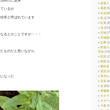
明治時代に渡来
産後ド
看護
(6
れているが
社会福
宵待草と呼ばれています
私
(1,5
紅葉
(6
花
(513
茨城
(7
になるとのことですが・・・
茨城国
に
記事
(3
野菜の
れたものだと思いながら
究会
(74)
防災
(1
雑貨
(1
雛街道
震災201
開になった
青空わ
音楽
(6
魚
(82)
齊藤舞
＃オマ
＃ガー
＃庭
(1