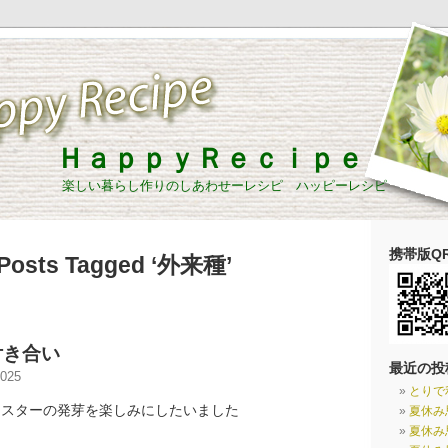
ＨａｐｐｙＲｅｃｉｐｅ
楽しい暮らし作りのしあわせーレシピ ハッピーレシピ
携帯版QR
Posts Tagged ‘外来種’
付き合い
最近の投
025
とりで
ースターの発芽を楽しみにしたいました
夏休み
夏休み