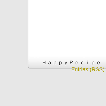
ＨａｐｐｙＲｅｃｉｐｅ is pr
Entries (RSS)