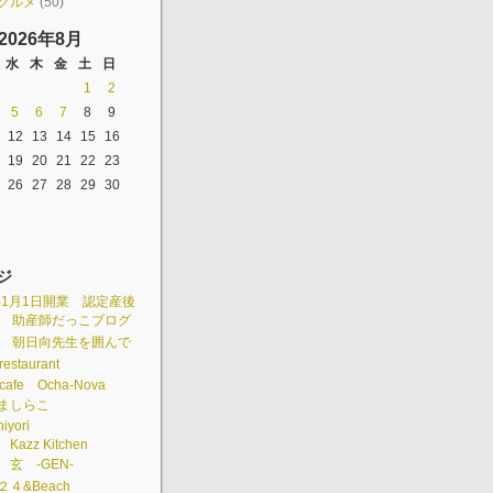
グルメ
(50)
2026年8月
水
木
金
土
日
1
2
5
6
7
8
9
12
13
14
15
16
19
20
21
22
23
26
27
28
29
30
ジ
3年1月1日開業 認定産後
 助産師だっこブログ
組 朝日向先生を囲んで
restaurant
cafe Ocha-Nova
é ましらこ
hiyori
 Kazz Kitchen
e 玄 -GEN-
e２４&Beach