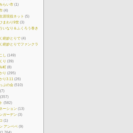
みらい市
(1)
市
(4)
生涯現役ネット
(5)
ひまわり9世
(3)
ういなり＆ふくろう巻き
く絶妙とりで
(4)
く絶妙とりでファンクラ
こし
(149)
くり
(39)
み町
(8)
かり
(295)
り3.11
(26)
っぷの会
(510)
(7)
(357)
ト
(582)
ネーション
(13)
ンガーデン
(3)
ロ
(1)
ン アンベベ
(9)
(1,764)