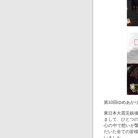
第10回ゆめあか
東日本大震災鎮
まして、ひとつ
心の中で想いが繋
だいた全ての皆
いました。