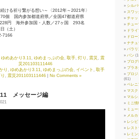
シルバ
～続ける祈り繋がる想い～〈2012年～2021年〉
スワッ
370個 国内参加都道府県／全国47都道府県
チャッ
0,228円 海外参加国・人数／27ヶ国 293名
チュー
６日（土）
ドライ
7166
ドロー
ナチュ
パラリ
パン
(1
,
ゆめあかり3.11
,
ゆめまっぷの会
,
取手
,
灯り
,
震災
,
震
ブログ
災201103111446
プラネ
かり
,
ゆめあかり3.11
,
ゆめまっぷの会
,
イベント
,
取手
プロジ
灯り
,
震災201103111446
|
No Comments »
(61)
ペレニ
マスク
.11 メッセージ編
マルシ
021
ミニ情
ミュー
メルカ
レシピ
レスト
レミン