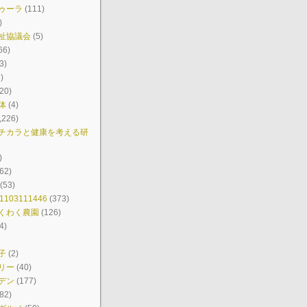
ゥーラ
(111)
)
祉協議会
(5)
66)
3)
)
20)
体
(4)
,226)
チカラと健康を考える研
)
62)
(53)
103111446
(373)
くわく農園
(126)
4)
子
(2)
リー
(40)
デン
(177)
82)