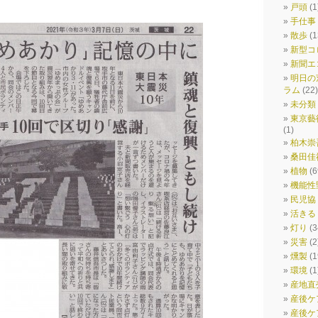
戸頭
(1
手仕事
散歩
(1
新型コ
新聞エ
明日の
ラム
(22)
未分類
東京藝
(1)
柏木崇
桑田佳
植物
(6
機能性
民児協
活きる
灯り
(3
災害
(2
燻製
(1
環境
(1
産地直
産後ケ
産後ケ