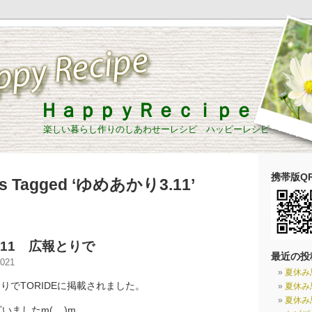
ＨａｐｐｙＲｅｃｉｐｅ
楽しい暮らし作りのしあわせーレシピ ハッピーレシピ
携帯版QR
ts Tagged ‘ゆめあかり3.11’
.11 広報とりで
最近の投
021
夏休み
りでTORIDEに掲載されました。
夏休み
夏休み
いましたm(__)m