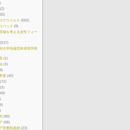
)
(2)
30)
ロナウイルス
(682)
コバック
(9)
茨城を考える女性フォー
(537)
術大学先端芸術表現学部
吾
(1)
祐
(2)
9)
野菜
(40)
(72)
(3)
49)
)
9)
)
売
(90)
ア
(48)
ア実務助産師
(23)