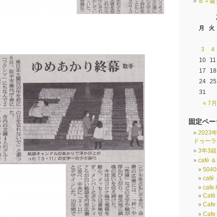
Ｂ＋級
月
火
3
4
10
11
17
18
24
25
31
« 7月
固定ペー
202
ドゥーラ
3年3
café ＆
5040
caf
cafe.
Café
Caf
Caf