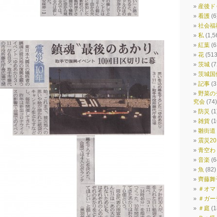
産後ド
看護
(6
社会福
私
(1,5
紅葉
(6
花
(513
茨城
(7
茨城国
記事
(3
野菜の
究会
(74)
防災
(1
雑貨
(1
雛街道
震災201
青空わ
音楽
(6
魚
(82)
齊藤舞
＃オマ
＃ガー
＃庭
(1