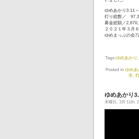
ゆめあかり3.11
灯り総数／ 97,
募金総額／2,87
２０２１年３月
ゆめまっぷの会72-
Tags:
ゆめあかり
Posted in
ゆめあ
市
,
ゆめあかり3
木曜日, 3月 11th, 2