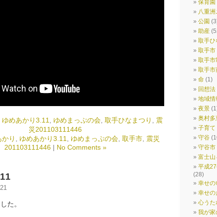
保育園
八重洲
公園
(3
助産
(5
取手ひ
取手市
取手市
取手市
命
(1)
回想法
地域情
夜景
(1
奥村多
,
ゆめあかり3.11
,
ゆめまっぷの会
,
取手ひなまつり
,
震
子育て
災201103111446
守谷
(1
あかり
,
ゆめあかり3.11
,
ゆめまっぷの会
,
取手市
,
震災
201103111446
|
No Comments »
守谷市
富士山
平成2
(28)
.11
幸せの
21
幸せの
心うた
ました。
我が家