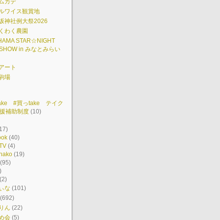
ムカデ
ルワイス観賞地
坂神社例大祭2026
くわく農園
HAMA STAR☆NIGHT
 SHOW in みなとみらい
アート
駒場
ake #買っtake テイク
援補助制度
(10)
17)
ook
(40)
TV
(4)
hako
(19)
(95)
)
(2)
ぃな
(101)
(692)
りん
(22)
め会
(5)