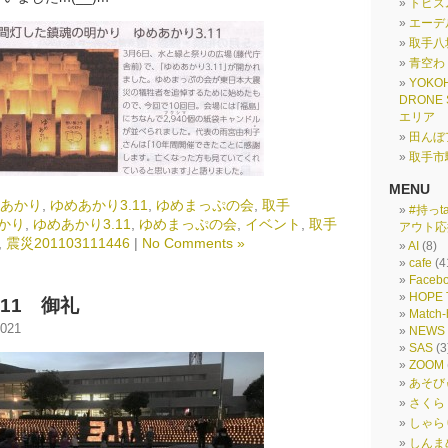
トビズ
エーデ
取手八
青空わ
YOKO
DRONE
エリア
田んぼ
取手市
MENU
あかり
,
ゆめあかり3.11
,
ゆめまっぷの会
,
取手
#持っt
かり
,
ゆめあかり3.11
,
ゆめまっぷの会
,
イベント
,
取手
アウト応
,
震災201103111446
|
No Comments »
AI
(8)
cafe
(4
Faceb
HOPE 
11 御礼
Match-
021
NEWS
SAS
(3
ZOOM
あそび
さくら
しゃら
しんま