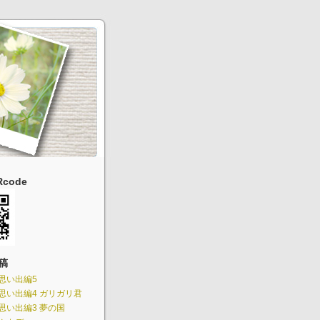
code
稿
思い出編5
思い出編4 ガリガリ君
思い出編3 夢の国