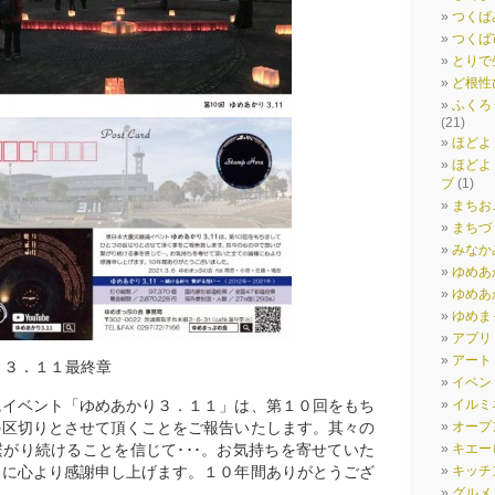
つくば
つくば
とりで
ど根性
ふくろ
(21)
ほどよ
ほどよ
ブ
(1)
まちお
まちづ
みなか
ゆめあ
ゆめあか
ゆめま
アプリ
アート
り３．１１最終章
イベン
魂イベント「ゆめあかり３．１１」は、第１０回をもち
イルミ
の区切りとさせて頂くことをご報告いたします。其々の
オープ
がり続けることを信じて･･･。お気持ちを寄せていた
キエー
様に心より感謝申し上げます。１０年間ありがとうござ
キッチ
グルメ