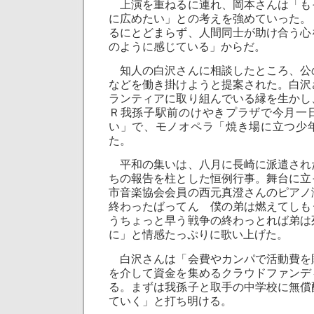
上演を重ねるに連れ、岡本さんは「も
に広めたい」との考えを強めていった。
るにとどまらず、人間同士が助け合う心
のように感じている」からだ。
知人の白沢さんに相談したところ、公
などを働き掛けようと提案された。白沢
ランティアに取り組んでいる縁を生かし
Ｒ我孫子駅前のけやきプラザで今月一
い」で、モノオペラ「焼き場に立つ少
た。
平和の集いは、八月に長崎に派遣され
ちの報告を柱とした恒例行事。舞台に立
市音楽協会会員の西元真澄さんのピアノ
終わったばってん 僕の弟は燃えてしも
うちょっと早う戦争の終わっとれば弟は
に」と情感たっぷりに歌い上げた。
白沢さんは「会費やカンパで活動費を
を介して資金を集めるクラウドファンデ
る。まずは我孫子と取手の中学校に無償
ていく」と打ち明ける。