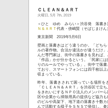
ＣＬＥＡＮ＆ＡＲＴ
火曜日, 5月 7th, 2019
＜ひと ゆめ みらい＞渋谷発 落書
Ｎ＆ＡＲＴ
代表・傍嶋賢（そばじまけん
東京新聞 2019年5月6日
壁画と落書きはどう違うのか。「どちら
ルの著作物。合法か違法かが違うだけ」
んだ専門家は、街中の落書きを見れば、
「作品」かが分かるという。「民家には
りのルールでやっている」。街中で落書
ており、スマートフォンには四千枚以上
収まっている。
昨年、落書きされて困っている場所を
「ＣＬＥＡＮ＆ＡＲＴ」を渋谷区で立ち
をきれいにするＮＰＯ法人のメンバーら
区や企業から掃除用具の提供など協力も
のビルや高架下、地下道の落書き十数カ
んで活動する様子をＳＮＳで発信し、参