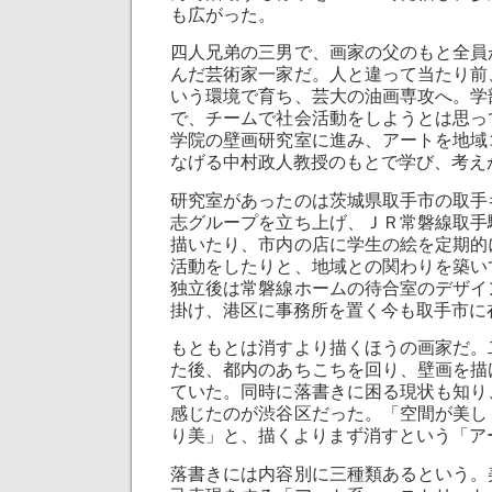
も広がった。
四人兄弟の三男で、画家の父のもと全員
んだ芸術家一家だ。人と違って当たり前
いう環境で育ち、芸大の油画専攻へ。学
で、チームで社会活動をしようとは思っ
学院の壁画研究室に進み、アートを地域
なげる中村政人教授のもとで学び、考え
研究室があったのは茨城県取手市の取手
志グループを立ち上げ、ＪＲ常磐線取手
描いたり、市内の店に学生の絵を定期的
活動をしたりと、地域との関わりを築い
独立後は常磐線ホームの待合室のデザイ
掛け、港区に事務所を置く今も取手市に
もともとは消すより描くほうの画家だ。
た後、都内のあちこちを回り、壁画を描
ていた。同時に落書きに困る現状も知り
感じたのが渋谷区だった。「空間が美し
り美」と、描くよりまず消すという「ア
落書きには内容別に三種類あるという。