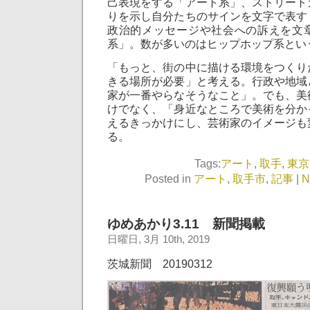
己表現をする「アート系」、ストリート
りを示し自分たちのサインを文字で表す
政治的メッセージや社会への訴えを文
系」。数が多いのはヒップホップ系とい
「もっと、街の中に描ける環境をつくり
きる場所が必要」と考える。行政や地域
家が一番やらなそうなこと」。でも、美
けでなく、「身近なところで美術を分か
えるきっかけにし、芸術家のイメージも
る。
Tags:
アート
,
取手
,
東京
Posted in
アート
,
取手市
,
記事
|
N
ゆめあかり3.11 新聞掲載
日曜日, 3月 10th, 2019
茨城新聞 20190312