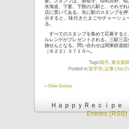
要。スタンプは、新取手、ゆめみ野、稲
水海道、下妻、下館の八駅と、それぞれ
店に置いてある。先に駅のスタンプを押
示すると、味付きたまごやチャーシュ
る。
すべてのスタンプを集めて応募すると
ルレンゲがプレゼントされる。三駅三店
抽せんとなる。問い合わせは関東鉄道総
（８２２）３７１０へ。
Tags:
取手
,
東京新
Posted in
取手市
,
記事
|
No C
« Older Entries
ＨａｐｐｙＲｅｃｉｐｅ is pr
Entries (RSS)