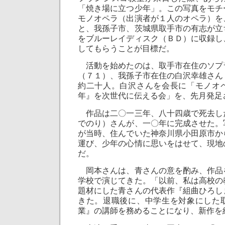
「焼き場に立つ少年」。この写真をモチ
モノオペラ（出演者が１人のオペラ）を
と、我孫子市、茨城県取手市の有志が立
をブルーレイディスク（ＢＤ）に収録し
してもらうことが目標だ。
活動を始めたのは、取手市在住のソプ
（７１）、我孫子市在住の白沢幸雄さん
約二十人。白沢さんを会長に「モノオ
年』を次世代に伝える会」を、先月発足
作品は二〇一三年、八十四歳で死去し
でのり）さんが、一〇年に完成させた。
が当時、住んでいた神奈川県小田原市か
運び、少年の心情に思いをはせて、現地
だ。
岡本さんは、青さんの意を酌み、作品
学校で演じてきた。「以前、私は高校の
題材にした青さんの代表作『組曲ひろし
きた。退職後に、中学生を対象にした
業』の講師を務めることになり、新作を