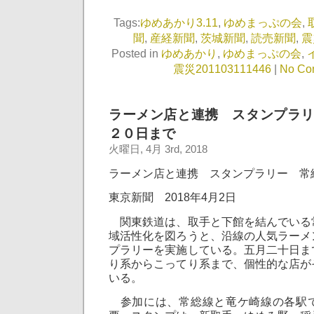
Tags:
ゆめあかり3.11
,
ゆめまっぷの会
,
聞
,
産経新聞
,
茨城新聞
,
読売新聞
,
震
Posted in
ゆめあかり
,
ゆめまっぷの会
,
震災201103111446
|
No Co
ラーメン店と連携 スタンプラ
２０日まで
火曜日, 4月 3rd, 2018
ラーメン店と連携 スタンプラリー 常
東京新聞 2018年4月2日
関東鉄道は、取手と下館を結んでいる
域活性化を図ろうと、沿線の人気ラーメ
プラリーを実施している。五月二十日ま
り系からこってり系まで、個性的な店が
いる。
参加には、常総線と竜ケ崎線の各駅