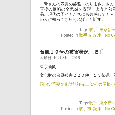
青さんの四男の芸雅（のりまさ）さん
直後の長崎の空気感を表現しようと熱
品。現代の子どもたちにも共感してもら
の人に知ってもらえれば」と話す。
Tags:
取手
,
東京新
Posted in
取手市
,
記事
|
No C
台風１９号の被害状況 取手
木曜日, 10月 31st, 2019
東京新聞
文化財の台風被害２２０件 １３都県 
国指定重要文化財龍禅寺三仏堂 の屋根
Tags:
取手
,
東京新
Posted in
取手市
,
記事
|
No C