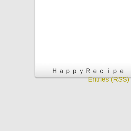
ＨａｐｐｙＲｅｃｉｐｅ is pr
Entries (RSS)